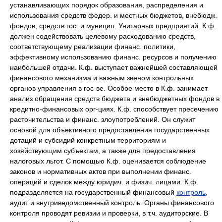
устанавливающих порядок образования, распределения и
использования средств федер. и местных бюджетов, внебюдж.
фондов, средств гос. и муницип. Унитарных предприятий. К.ф.
должен содействовать целевому расходованию средств,
соответствующему реализации финанс. политики,
эффективному использованию финанс. ресурсов и получению
наибольшей отдачи. К.ф. выступает важнейшей составляющей
финансового механизма и важным звеном контрольных
органов управления в гос-ве. Особое место в К.ф. занимает
анализ обращения средств бюджета и внебюджетных фондов в
кредитно-финансовых орг-циях. К.ф. способствует пресечению
расточительства и финанс. злоупотреблений. Он служит
основой для объективного предоставления государственных
дотаций и субсидий конкретным территориям и
хозяйствующим субъектам, а также для предоставления
налоговых льгот. С помощью К.ф. оценивается соблюдение
законов и нормативных актов при выполнении финанс.
операций и сделок между юридич. и физич. лицами. К.ф.
подразделяется на государственный финансовый
контроль
,
аудит и внутриведомственный контроль. Органы финансового
контроля проводят ревизии и проверки, в т.ч. аудиторские. В